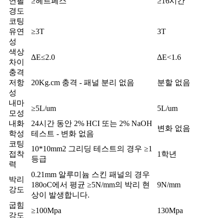
연필
≥헤르페스
≥16시간
경도
코팅
유연
≥3T
3T
성
색상
∆E≤2.0
∆E<1.6
차이
충격
저항
20Kg.cm 충격 - 패널 분리 없음
분할 없음
성
내마
≥5L/um
5L/um
모성
내화
24시간 동안 2% HCI 또는 2% NaOH
변화 없음
학성
테스트 - 변화 없음
코팅
10*10mm2 그리딩 테스트의 경우 ≥1
접착
1학년
등급
력
0.21mm 알루미늄 스킨 패널의 경우
박리
180oC에서 평균 ≥5N/mm의 박리 현
9N/mm
강도
상이 발생합니다.
굽힘
≥100Mpa
130Mpa
강도