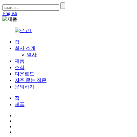
English
집
회사 소개
역사
제품
소식
다운로드
자주 묻는 질문
문의하기
집
제품