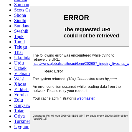
Samoan
Scots Gaelic
Shona
Sindhi
Sundanese
Swahili
Tajik
Tamil
Telugu
Thai
Ukrainian
Urdu
Uzbek
Vietnamese
Welsh
Xhosa
Yiddish
Yoruba
Zulu
Kinyarwanda
Tatar
Oriya
Turkmen
Uyghur