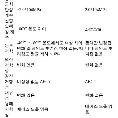
굽힘
탄성
≥2.0*104MPa
2.0*104MPa
계수
선형
열팽
100℃ 온도 차이
2.4mm/m
창 계
수
-40℃ ~ +80℃ 온도에서도 색상 차이
광택만 변경됩
온도
변화 및 페인트 벗겨짐 현상 없음, 박
니다.페인트 벗
저항
리강도 평균 저하 ≤10%
겨짐 없음
염산
저항
변화 없음
변화 없음
성
질산
저항
비정상 없음 ΔE≤5
ΔE4.5
성
내유
변화 없음
변화 없음
성
용매
베이스 노출 없
저항
베이스 노출 없음
음
성