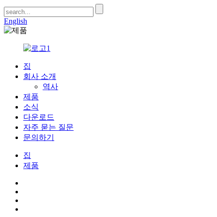
English
집
회사 소개
역사
제품
소식
다운로드
자주 묻는 질문
문의하기
집
제품