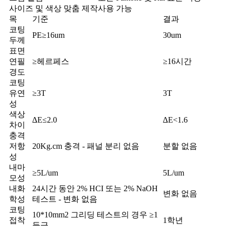
사이즈 및 색상 맞춤 제작
사용 가능
목
기준
결과
코팅
PE≥16um
30um
두께
표면
연필
≥헤르페스
≥16시간
경도
코팅
유연
≥3T
3T
성
색상
∆E≤2.0
∆E<1.6
차이
충격
저항
20Kg.cm 충격 - 패널 분리 없음
분할 없음
성
내마
≥5L/um
5L/um
모성
내화
24시간 동안 2% HCI 또는 2% NaOH
변화 없음
학성
테스트 - 변화 없음
코팅
10*10mm2 그리딩 테스트의 경우 ≥1
접착
1학년
등급