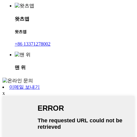
왓츠앱
왓츠앱
+86 13371278002
맨 위
이메일 보내기
x