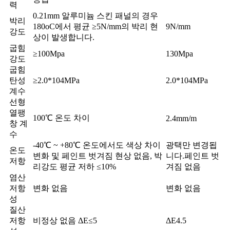
력
0.21mm 알루미늄 스킨 패널의 경우
박리
180oC에서 평균 ≥5N/mm의 박리 현
9N/mm
강도
상이 발생합니다.
굽힘
≥100Mpa
130Mpa
강도
굽힘
탄성
≥2.0*104MPa
2.0*104MPa
계수
선형
열팽
100℃ 온도 차이
2.4mm/m
창 계
수
-40℃ ~ +80℃ 온도에서도 색상 차이
광택만 변경됩
온도
변화 및 페인트 벗겨짐 현상 없음, 박
니다.페인트 벗
저항
리강도 평균 저하 ≤10%
겨짐 없음
염산
저항
변화 없음
변화 없음
성
질산
저항
비정상 없음 ΔE≤5
ΔE4.5