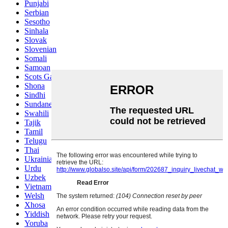
Punjabi
Serbian
Sesotho
Sinhala
Slovak
Slovenian
Somali
Samoan
Scots Gaelic
Shona
Sindhi
Sundanese
Swahili
Tajik
Tamil
Telugu
Thai
Ukrainian
Urdu
Uzbek
Vietnamese
Welsh
Xhosa
Yiddish
Yoruba