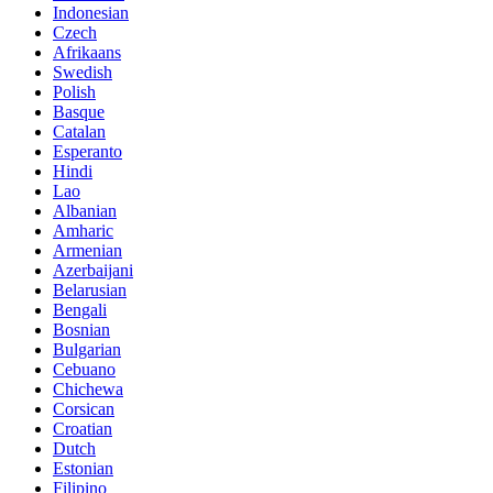
Indonesian
Czech
Afrikaans
Swedish
Polish
Basque
Catalan
Esperanto
Hindi
Lao
Albanian
Amharic
Armenian
Azerbaijani
Belarusian
Bengali
Bosnian
Bulgarian
Cebuano
Chichewa
Corsican
Croatian
Dutch
Estonian
Filipino