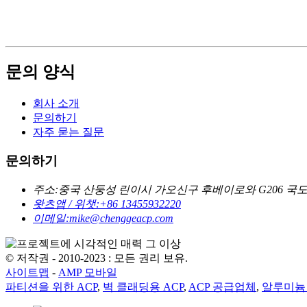
문의 양식
회사 소개
문의하기
자주 묻는 질문
문의하기
주소:
중국 산둥성 린이시 가오신구 후베이로와 G206 국도
왓츠앱 / 위챗:
+86 13455932220
이메일:
mike@chenggeacp.com
© 저작권 - 2010-2023 : 모든 권리 보유.
사이트맵
-
AMP 모바일
파티션을 위한 ACP
,
벽 클래딩용 ACP
,
ACP 공급업체
,
알루미늄