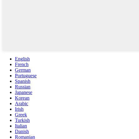
English
French
German
Portuguese
Spanish
Russian
Japanese
Korean
Arabic
Irish
Greek
Turkish
Italian
Danish
Romanian