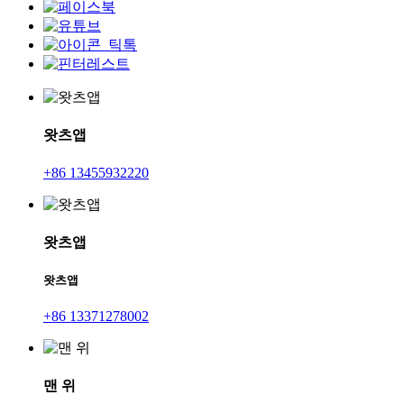
왓츠앱
+86 13455932220
왓츠앱
왓츠앱
+86 13371278002
맨 위