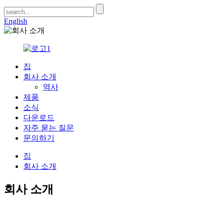
English
집
회사 소개
역사
제품
소식
다운로드
자주 묻는 질문
문의하기
집
회사 소개
회사 소개