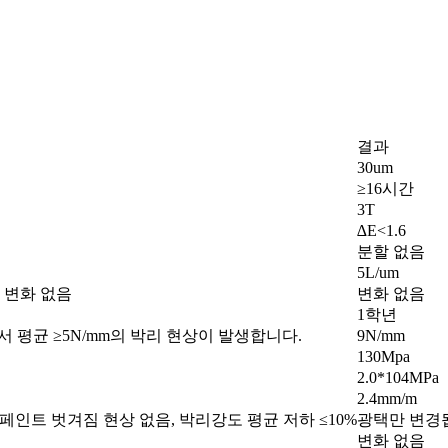
결과
30um
≥16시간
3T
∆E<1.6
분할 없음
5L/um
- 변화 없음
변화 없음
1학년
에서 평균 ≥5N/mm의 박리 현상이 발생합니다.
9N/mm
130Mpa
2.0*104MPa
2.4mm/m
및 페인트 벗겨짐 현상 없음, 박리강도 평균 저하 ≤10%
광택만 변경
변화 없음