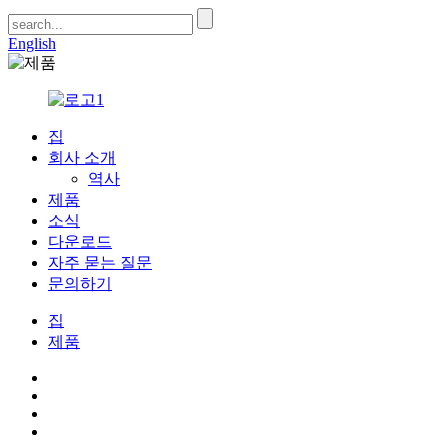
English
집
회사 소개
역사
제품
소식
다운로드
자주 묻는 질문
문의하기
집
제품