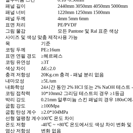
패널 길이
2440mm 3050mm 4050mm 5000mm
패널 너비
1220mm 1250mm 1500mm
패널 두께
4mm 5mm 6mm
표면 처리
PE/PVDF
그림 물감
모든 Pantone 및 Ral 표준 색상
사이즈 및 색상 맞춤 제작
사용 가능
목
기준
코팅 두께
PE≥16um
표면 연필 경도
≥헤르페스
코팅 유연성
≥3T
색상 차이
∆E≤2.0
충격 저항성
20Kg.cm 충격 - 패널 분리 없음
내마모성
≥5L/um
내화학성
24시간 동안 2% HCI 또는 2% NaOH 테스트 
코팅 접착력
10*10mm2 그리딩 테스트의 경우 ≥1등급
박리 강도
0.21mm 알루미늄 스킨 패널의 경우 180oC
굽힘 강도
≥100Mpa
굽힘 탄성 계수
≥2.0*104MPa
선형 열팽창 계수
100℃ 온도 차이
온도 저항
-40℃ ~ +80℃ 온도에서도 색상 차이 변화 
염산 저항성
변화 없음